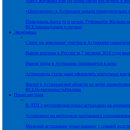
Арест Жилкина или он снова среди последних в ре
«Оппозицию» в Астрахани начали принудительно л
Порадовать босса то и нечем. Губернатор Жилкин 
ВСЕ
Законы
Армия и оружие
Экономика
Спрос на земельные участки в Астрахани сократил
Рынок ипотеки в России за 7 месяцев 2016 года вы
Рынок труда в Астрахани сокращается в разы
Астраханцы стали чаще оформлять ипотечные кред
Жильё в Астраханской области не хотят приватизир
ВСЕ
Недвижимость
Реклама
Происшествия
В ДТП с мусоровозом попал астраханец на иномарк
Астраханец на мотоцикле протаранил припаркован
Молодой астраханец угнал машину у спящей родс