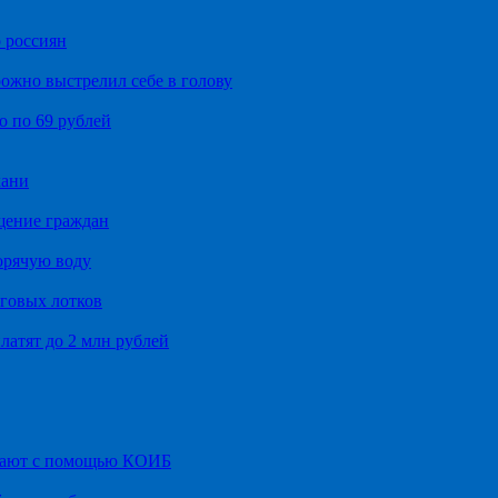
 россиян
ожно выстрелил себе в голову
о по 69 рублей
хани
щение граждан
орячую воду
говых лотков
латят до 2 млн рублей
итают с помощью КОИБ