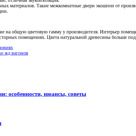
ые, отличная звукоизоляция.
льных материалов. Такие межкомнатные двери экошпон от произв
ции.
е на общую цветовую гамму у производителя. Интерьер помещен
росторных помещениях. Цвета натуральной древесины больше под
ловиях
ке жд вагонов
и: особенности, нюансы, советы
ы