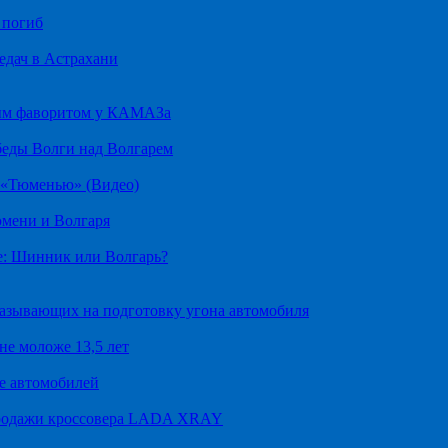
 погиб
едач в Астрахани
ным фаворитом у КАМАЗа
беды Волги над Волгарем
д «Тюменью» (Видео)
юмени и Волгаря
е: Шинник или Волгарь?
казывающих на подготовку угона автомобиля
не моложе 13,5 лет
е автомобилей
продажи кроссовера LADA XRAY