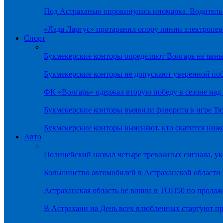
Под Астраханью опрокинулась иномарка. Водитель
«Лада Ларгус» протаранил опору линии электропер
Спорт
Букмекерские конторы определяют Волгарь не яв
Букмекерские конторы не допускают уверенной по
ФК «Волгарь» одержал вторую победу в сезоне на
Букмекерские конторы выявили фаворита в игре Т
Букмекерские конторы выясняют, кто скатится ниж
Авто
Полицейский назвал четыре тревожных сигнала, у
Большинство автомобилей в Астраханской области 
Астраханская область не вошла в ТОП50 по продаж
В Астрахани на День всех влюбленных стартуют 