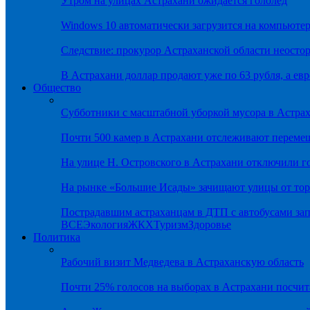
Утром на улицах Астрахани ожидается гололёд
Windows 10 автоматически загрузится на компьютер
Следствие: прокурор Астраханской области неостор
В Астрахани доллар продают уже по 63 рубля, а евр
Общество
Субботники с масштабной уборкой мусора в Астра
Почти 500 камер в Астрахани отслеживают переме
На улице Н. Островского в Астрахани отключили г
На рынке «Большие Исады» зачищают улицы от тор
Пострадавшим астраханцам в ДТП с автобусами зап
ВСЕ
Экология
ЖКХ
Туризм
Здоровье
Политика
Рабочий визит Медведева в Астраханскую область
Почти 25% голосов на выборах в Астрахани посч