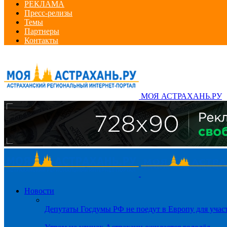
РЕКЛАМА
Пресс-релизы
Темы
Партнеры
Контакты
МОЯ АСТРАХАНЬ.РУ
Новости
Депутаты Госдумы РФ не поедут в Европу для уча