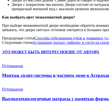
Двери из массива дерева: Самые дорогостоящие и надежн
Двери с покрытием эко-шпона: Двери состоят из натура
прекрасный внешний вид с высоким уровнем звукоизоля
Как выбрать цвет межкомнатной двери?
При выборе межкомнатной двери необходимо обратить внимани
забывать, что двери светлых оттенков смотрятся в больших п
Предыдущая статья
Способы отбеливания зубов в домашних ус
Следующая статья
Астраханец поехал «зайцем» в гости на сцеп
ЭТО МОЖЕТ БЫТЬ ИНТЕРЕСНО
ЕЩЕ ОТ АВТОРА
Публикации
Монтаж сплит-системы в частном доме в Астрахан
Публикации
Высокотехнологичные матрасы с памятью форм