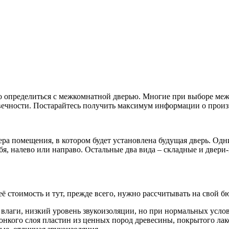
ко определиться с межкомнатной дверью. Многие при выборе ме
овечности. Постарайтесь получить максимум информации о произв
ера помещения, в котором будет установлена будущая дверь. Од
бя, налево или направо. Остальные два вида – складные и двери
её стоимость и тут, прежде всего, нужно рассчитывать на свой б
влаги, низкий уровень звукоизоляции, но при нормальных усло
онкого слоя пластин из ценных пород древесины, покрытого лак