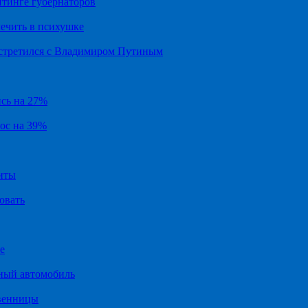
йтинге губернаторов
ечить в психушке
встретился с Владимиром Путиным
ись на 27%
рос на 39%
иты
овать
е
ный автомобиль
твенницы