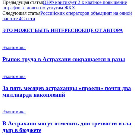
Предыдущая статья
ОНФ критикует 2-х кратное повышение
штрафов за долги по услугам ЖКХ
Следующая статья
Российских операторов объединят на одной
частоте 4G сети
ЭТО МОЖЕТ БЫТЬ ИНТЕРЕСНО
ЕЩЕ ОТ АВТОРА
Экономика
Рынок труда в Астрахани сокращается в разы
Экономика
За пять месяцев астраханцы «проели» почти два
миллиарда накоплений
Экономика
В Астрахани могут отменить дни трезвости из-за
дыр в бюджете