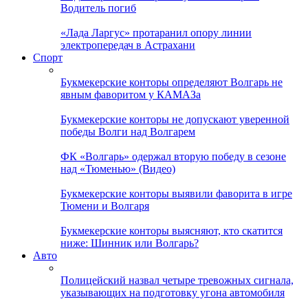
Водитель погиб
«Лада Ларгус» протаранил опору линии
электропередач в Астрахани
Спорт
Букмекерские конторы определяют Волгарь не
явным фаворитом у КАМАЗа
Букмекерские конторы не допускают уверенной
победы Волги над Волгарем
ФК «Волгарь» одержал вторую победу в сезоне
над «Тюменью» (Видео)
Букмекерские конторы выявили фаворита в игре
Тюмени и Волгаря
Букмекерские конторы выясняют, кто скатится
ниже: Шинник или Волгарь?
Авто
Полицейский назвал четыре тревожных сигнала,
указывающих на подготовку угона автомобиля