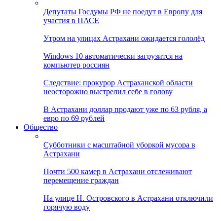
Депутаты Госдумы РФ не поедут в Европу для
участия в ПАСЕ
Утром на улицах Астрахани ожидается гололёд
Windows 10 автоматически загрузится на
компьютер россиян
Следствие: прокурор Астраханской области
неосторожно выстрелил себе в голову
В Астрахани доллар продают уже по 63 рубля, а
евро по 69 рублей
Общество
Субботники с масштабной уборкой мусора в
Астрахани
Почти 500 камер в Астрахани отслеживают
перемещение граждан
На улице Н. Островского в Астрахани отключили
горячую воду