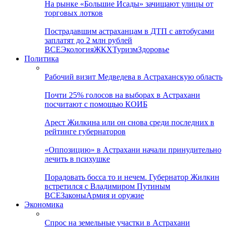
На рынке «Большие Исады» зачищают улицы от
торговых лотков
Пострадавшим астраханцам в ДТП с автобусами
заплатят до 2 млн рублей
ВСЕ
Экология
ЖКХ
Туризм
Здоровье
Политика
Рабочий визит Медведева в Астраханскую область
Почти 25% голосов на выборах в Астрахани
посчитают с помощью КОИБ
Арест Жилкина или он снова среди последних в
рейтинге губернаторов
«Оппозицию» в Астрахани начали принудительно
лечить в психушке
Порадовать босса то и нечем. Губернатор Жилкин
встретился с Владимиром Путиным
ВСЕ
Законы
Армия и оружие
Экономика
Спрос на земельные участки в Астрахани