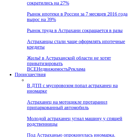
сократились на 27%
Рынок ипотеки в России за 7 месяцев 2016 года
вырос на 39%
Рынок труда в Астрахани сокращается в разы
Астраханцы стали чаще оформлять ипотечные
кредиты
Жильё в Астраханской области не хотят
приватизировать
ВСЕ
Недвижимость
Реклама
Происшествия
В ДТП с мусоровозом попал астраханец на
иномарке
Астраханец на мотоцикле протаранил
припаркованный автомобиль
Молодой астраханец угнал машину у спящей
родственницы
Под Астраханью опрокинулась иномарка.