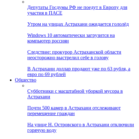
Депутаты Госдумы РФ не поедут в Европу для
участия в ПАСЕ
Утром на улицах Астрахани ожидается гололёд
Windows 10 автоматически загрузится на
компьютер россиян
Следствие: прокурор Астраханской области
неосторожно выстрелил себе в голову
В Астрахани доллар продают уже по 63 рубля, а
евро по 69 рублей
Общество
Субботники с масштабной уборкой мусора в
Астрахани
Почти 500 камер в Астрахани отслеживают
перемещение граждан
На улице Н. Островского в Астрахани отключили
горячую воду