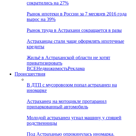
сократились на 27%
Рынок ипотеки в России за 7 месяцев 2016 года
вырос на 39%
Рынок труда в Астрахани сокращается в разы
Астраханцы стали чаще оформлять ипотечные
кредиты
Жильё в Астраханской области не хотят
приватизировать
ВСЕ
Недвижимость
Реклама
Происшествия
В ДТП с мусоровозом попал астраханец на
иномарке
Астраханец на мотоцикле протаранил
припаркованный автомобиль
Молодой астраханец угнал машину у спящей
родственницы
Под Астраханью опрокинулась иномарка.