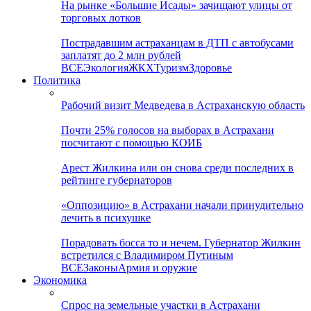
На рынке «Большие Исады» зачищают улицы от
торговых лотков
Пострадавшим астраханцам в ДТП с автобусами
заплатят до 2 млн рублей
ВСЕ
Экология
ЖКХ
Туризм
Здоровье
Политика
Рабочий визит Медведева в Астраханскую область
Почти 25% голосов на выборах в Астрахани
посчитают с помощью КОИБ
Арест Жилкина или он снова среди последних в
рейтинге губернаторов
«Оппозицию» в Астрахани начали принудительно
лечить в психушке
Порадовать босса то и нечем. Губернатор Жилкин
встретился с Владимиром Путиным
ВСЕ
Законы
Армия и оружие
Экономика
Спрос на земельные участки в Астрахани