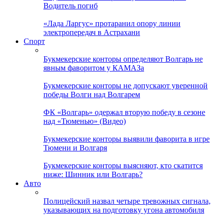
Водитель погиб
«Лада Ларгус» протаранил опору линии
электропередач в Астрахани
Спорт
Букмекерские конторы определяют Волгарь не
явным фаворитом у КАМАЗа
Букмекерские конторы не допускают уверенной
победы Волги над Волгарем
ФК «Волгарь» одержал вторую победу в сезоне
над «Тюменью» (Видео)
Букмекерские конторы выявили фаворита в игре
Тюмени и Волгаря
Букмекерские конторы выясняют, кто скатится
ниже: Шинник или Волгарь?
Авто
Полицейский назвал четыре тревожных сигнала,
указывающих на подготовку угона автомобиля