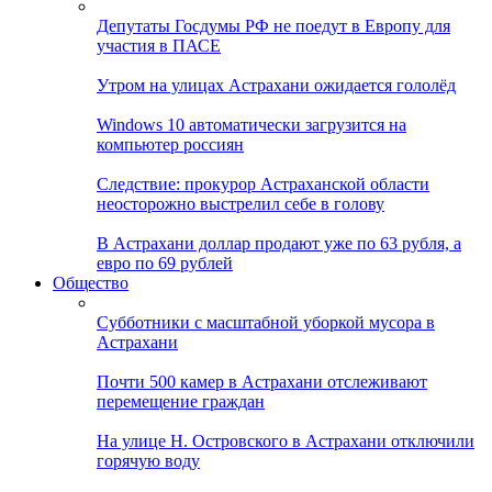
Депутаты Госдумы РФ не поедут в Европу для
участия в ПАСЕ
Утром на улицах Астрахани ожидается гололёд
Windows 10 автоматически загрузится на
компьютер россиян
Следствие: прокурор Астраханской области
неосторожно выстрелил себе в голову
В Астрахани доллар продают уже по 63 рубля, а
евро по 69 рублей
Общество
Субботники с масштабной уборкой мусора в
Астрахани
Почти 500 камер в Астрахани отслеживают
перемещение граждан
На улице Н. Островского в Астрахани отключили
горячую воду