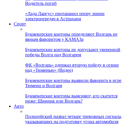
Водитель погиб
«Лада Ларгус» протаранил опору линии
электропередач в Астрахани
Спорт
Букмекерские конторы определяют Волгарь не
явным фаворитом у КАМАЗа
Букмекерские конторы не допускают уверенной
победы Волги над Волгарем
ФК «Волгарь» одержал вторую победу в сезоне
над «Тюменью» (Видео)
Букмекерские конторы выявили фаворита в игре
Тюмени и Волгаря
Букмекерские конторы выясняют, кто скатится
ниже: Шинник или Волгарь?
Авто
Полицейский назвал четыре тревожных сигнала,
указывающих на подготовку угона автомобиля