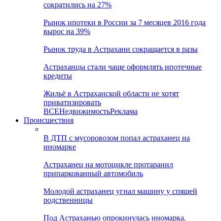
сократились на 27%
Рынок ипотеки в России за 7 месяцев 2016 года
вырос на 39%
Рынок труда в Астрахани сокращается в разы
Астраханцы стали чаще оформлять ипотечные
кредиты
Жильё в Астраханской области не хотят
приватизировать
ВСЕ
Недвижимость
Реклама
Происшествия
В ДТП с мусоровозом попал астраханец на
иномарке
Астраханец на мотоцикле протаранил
припаркованный автомобиль
Молодой астраханец угнал машину у спящей
родственницы
Под Астраханью опрокинулась иномарка.