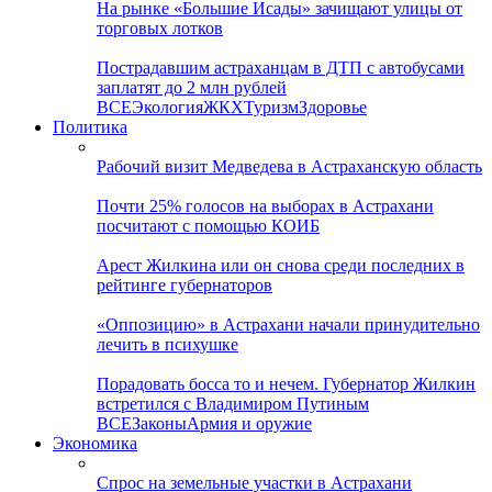
На рынке «Большие Исады» зачищают улицы от
торговых лотков
Пострадавшим астраханцам в ДТП с автобусами
заплатят до 2 млн рублей
ВСЕ
Экология
ЖКХ
Туризм
Здоровье
Политика
Рабочий визит Медведева в Астраханскую область
Почти 25% голосов на выборах в Астрахани
посчитают с помощью КОИБ
Арест Жилкина или он снова среди последних в
рейтинге губернаторов
«Оппозицию» в Астрахани начали принудительно
лечить в психушке
Порадовать босса то и нечем. Губернатор Жилкин
встретился с Владимиром Путиным
ВСЕ
Законы
Армия и оружие
Экономика
Спрос на земельные участки в Астрахани