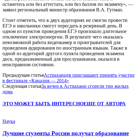
останетесь или без аттестата, или без баллов по экзамену», —
заявил региональный министр образования В.А. Гутман.
Стоит отметить, что в двух аудиториях не смогли провести
ЕГЭ и школьники смогут пересдать в резервный день. В
одном из пунктов проведения ЕГЭ произошло длительное
отключение электроэнергии. В результате чего оказалась
невозможной работа видеокамер и проигрывателей для
проведения аудирования по иностранным языкам. Также в
одной из аудиторий другого пункта проведения экзамена
диск, предназначенный для прослушивания, оказался в
неисправном состоянии.
Предыдущая статья
Астраханцев приглашают принять участие
в фестивале «Каналия — 2014»
Следующая статья
За вечер в Астрахани сгорели три жилых
дома
ЭТО МОЖЕТ БЫТЬ ИНТЕРЕСНО
ЕЩЕ ОТ АВТОРА
Наука
Лучшие студенты России получат образование