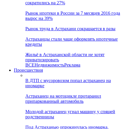
сократились на 27%
Рынок ипотеки в России за 7 месяцев 2016 года
вырос на 39%
Рынок труда в Астрахани сокращается в разы
Астраханцы стали чаще оформлять ипотечные
кредиты
Жильё в Астраханской области не хотят
приватизировать
ВСЕ
Недвижимость
Реклама
Происшествия
В ДТП с мусоровозом попал астраханец на
иномарке
Астраханец на мотоцикле протаранил
припаркованный автомобиль
Молодой астраханец угнал машину у спящей
родственницы
Под Астраханью опрокинулась иномарка.