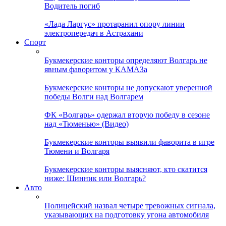
Водитель погиб
«Лада Ларгус» протаранил опору линии
электропередач в Астрахани
Спорт
Букмекерские конторы определяют Волгарь не
явным фаворитом у КАМАЗа
Букмекерские конторы не допускают уверенной
победы Волги над Волгарем
ФК «Волгарь» одержал вторую победу в сезоне
над «Тюменью» (Видео)
Букмекерские конторы выявили фаворита в игре
Тюмени и Волгаря
Букмекерские конторы выясняют, кто скатится
ниже: Шинник или Волгарь?
Авто
Полицейский назвал четыре тревожных сигнала,
указывающих на подготовку угона автомобиля