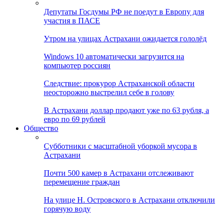
Депутаты Госдумы РФ не поедут в Европу для
участия в ПАСЕ
Утром на улицах Астрахани ожидается гололёд
Windows 10 автоматически загрузится на
компьютер россиян
Следствие: прокурор Астраханской области
неосторожно выстрелил себе в голову
В Астрахани доллар продают уже по 63 рубля, а
евро по 69 рублей
Общество
Субботники с масштабной уборкой мусора в
Астрахани
Почти 500 камер в Астрахани отслеживают
перемещение граждан
На улице Н. Островского в Астрахани отключили
горячую воду