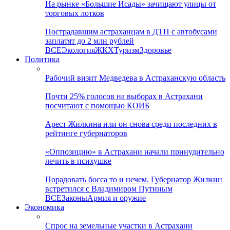
На рынке «Большие Исады» зачищают улицы от
торговых лотков
Пострадавшим астраханцам в ДТП с автобусами
заплатят до 2 млн рублей
ВСЕ
Экология
ЖКХ
Туризм
Здоровье
Политика
Рабочий визит Медведева в Астраханскую область
Почти 25% голосов на выборах в Астрахани
посчитают с помощью КОИБ
Арест Жилкина или он снова среди последних в
рейтинге губернаторов
«Оппозицию» в Астрахани начали принудительно
лечить в психушке
Порадовать босса то и нечем. Губернатор Жилкин
встретился с Владимиром Путиным
ВСЕ
Законы
Армия и оружие
Экономика
Спрос на земельные участки в Астрахани