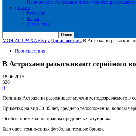
На дорогах в Астрахани после морозов разрушается
Другие
Культура
Наука
Технологии
МОЯ АСТРАХАНЬ.ру
Происшествия
В Астрахани разыскиваю
Происшествия
В Астрахани разыскивают серийного во
18.06.2015
326
0
Полиция Астрахани разыскивает мужчину, подозреваемого в с
Приметы: на вид 30-35 лет, среднего телосложения, волосы че
Особые приметы: на правом предплечье татуировка.
Был одет: темно-синяя футболка, темные брюки.