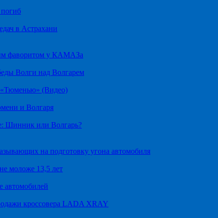
 погиб
едач в Астрахани
ным фаворитом у КАМАЗа
беды Волги над Волгарем
д «Тюменью» (Видео)
юмени и Волгаря
е: Шинник или Волгарь?
казывающих на подготовку угона автомобиля
не моложе 13,5 лет
е автомобилей
продажи кроссовера LADA XRAY