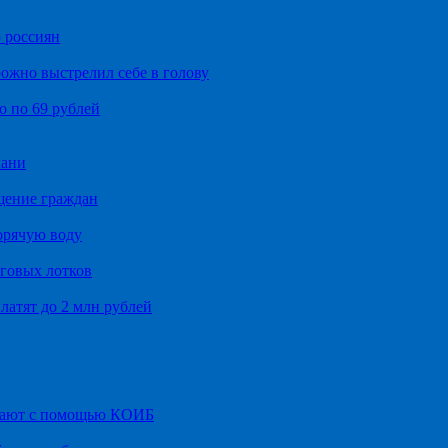
 россиян
ожно выстрелил себе в голову
о по 69 рублей
хани
щение граждан
орячую воду
говых лотков
латят до 2 млн рублей
итают с помощью КОИБ