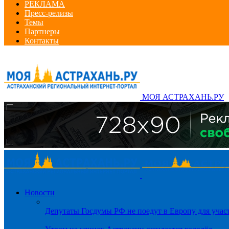
РЕКЛАМА
Пресс-релизы
Темы
Партнеры
Контакты
МОЯ АСТРАХАНЬ.РУ
Новости
Депутаты Госдумы РФ не поедут в Европу для уча