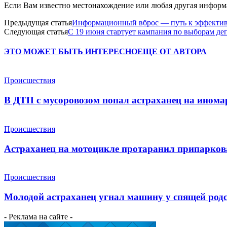
Если Вам известно местонахождение или любая другая информац
Предыдущая статья
Информационный вброс — путь к эффектив
Следующая статья
С 19 июня стартует кампания по выборам де
ЭТО МОЖЕТ БЫТЬ ИНТЕРЕСНО
ЕЩЕ ОТ АВТОРА
Происшествия
В ДТП с мусоровозом попал астраханец на инома
Происшествия
Астраханец на мотоцикле протаранил припарко
Происшествия
Молодой астраханец угнал машину у спящей род
- Реклама на сайте -