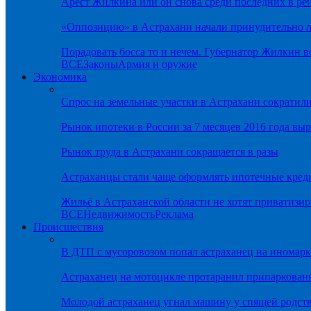
Арест Жилкина или он снова среди последних в ре
«Оппозицию» в Астрахани начали принудительно л
Порадовать босса то и нечем. Губернатор Жилкин 
ВСЕ
Законы
Армия и оружие
Экономика
Спрос на земельные участки в Астрахани сократил
Рынок ипотеки в России за 7 месяцев 2016 года вы
Рынок труда в Астрахани сокращается в разы
Астраханцы стали чаще оформлять ипотечные кред
Жильё в Астраханской области не хотят приватизир
ВСЕ
Недвижимость
Реклама
Происшествия
В ДТП с мусоровозом попал астраханец на иномарк
Астраханец на мотоцикле протаранил припаркован
Молодой астраханец угнал машину у спящей родс