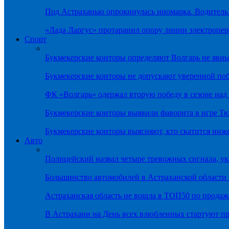
Под Астраханью опрокинулась иномарка. Водитель
«Лада Ларгус» протаранил опору линии электропер
Спорт
Букмекерские конторы определяют Волгарь не яв
Букмекерские конторы не допускают уверенной по
ФК «Волгарь» одержал вторую победу в сезоне на
Букмекерские конторы выявили фаворита в игре Т
Букмекерские конторы выясняют, кто скатится ниж
Авто
Полицейский назвал четыре тревожных сигнала, у
Большинство автомобилей в Астраханской области 
Астраханская область не вошла в ТОП50 по продаж
В Астрахани на День всех влюбленных стартуют 