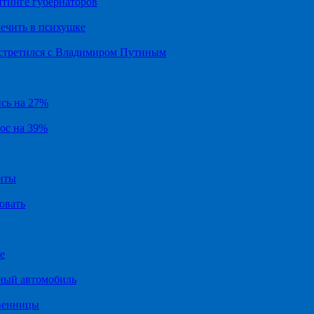
йтинге губернаторов
ечить в психушке
встретился с Владимиром Путиным
ись на 27%
рос на 39%
иты
овать
е
ный автомобиль
твенницы