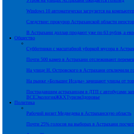
Утром на улицах Астрахани ожидается гололёд
Windows 10 автоматически загрузится на компьютер
Следствие: прокурор Астраханской области неостор
В Астрахани доллар продают уже по 63 рубля, а евр
Общество
Субботники с масштабной уборкой мусора в Астра
Почти 500 камер в Астрахани отслеживают переме
На улице Н. Островского в Астрахани отключили г
На рынке «Большие Исады» зачищают улицы от тор
Пострадавшим астраханцам в ДТП с автобусами зап
ВСЕ
Экология
ЖКХ
Туризм
Здоровье
Политика
Рабочий визит Медведева в Астраханскую область
Почти 25% голосов на выборах в Астрахани посч