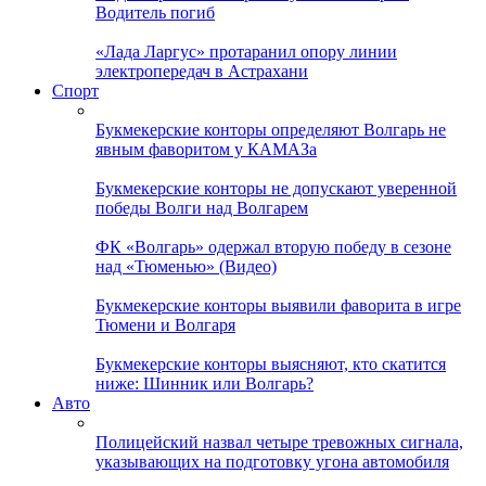
Водитель погиб
«Лада Ларгус» протаранил опору линии
электропередач в Астрахани
Спорт
Букмекерские конторы определяют Волгарь не
явным фаворитом у КАМАЗа
Букмекерские конторы не допускают уверенной
победы Волги над Волгарем
ФК «Волгарь» одержал вторую победу в сезоне
над «Тюменью» (Видео)
Букмекерские конторы выявили фаворита в игре
Тюмени и Волгаря
Букмекерские конторы выясняют, кто скатится
ниже: Шинник или Волгарь?
Авто
Полицейский назвал четыре тревожных сигнала,
указывающих на подготовку угона автомобиля