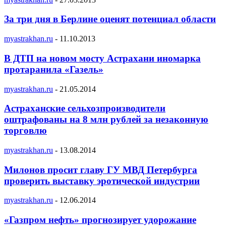
За три дня в Берлине оценят потенциал области
myastrakhan.ru
-
11.10.2013
В ДТП на новом мосту Астрахани иномарка
протаранила «Газель»
myastrakhan.ru
-
21.05.2014
Астраханские сельхозпроизводители
оштрафованы на 8 млн рублей за незаконную
торговлю
myastrakhan.ru
-
13.08.2014
Милонов просит главу ГУ МВД Петербурга
проверить выставку эротической индустрии
myastrakhan.ru
-
12.06.2014
«Газпром нефть» прогнозирует удорожание