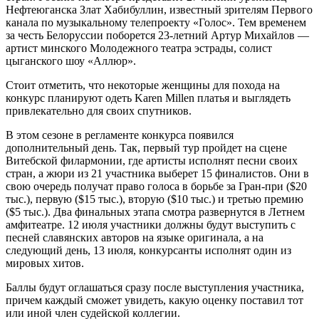
Нефтеюганска Злат Хабибуллин, известный зрителям Первого
канала по музыкальному телепроекту «Голос». Тем временем
за честь Белоруссии поборется 23-летний Артур Михайлов —
артист минского Молодежного театра эстрады, солист
цыганского шоу «Аллюр».
Стоит отметить, что некоторые женщины для похода на
конкурс планируют одеть Karen Millen платья и выглядеть
привлекательно для своих спутников.
В этом сезоне в регламенте конкурса появился
дополнительный день. Так, первый тур пройдет на сцене
Витебской филармонии, где артисты исполнят песни своих
стран, а жюри из 21 участника выберет 15 финалистов. Они в
свою очередь получат право голоса в борьбе за Гран-при ($20
тыс.), первую ($15 тыс.), вторую ($10 тыс.) и третью премию
($5 тыс.). Два финальных этапа смотра развернутся в Летнем
амфитеатре. 12 июля участники должны будут выступить с
песней славянских авторов на языке оригинала, а на
следующий день, 13 июля, конкурсанты исполнят один из
мировых хитов.
Баллы будут оглашаться сразу после выступления участника,
причем каждый сможет увидеть, какую оценку поставил тот
или иной член судейской коллегии.