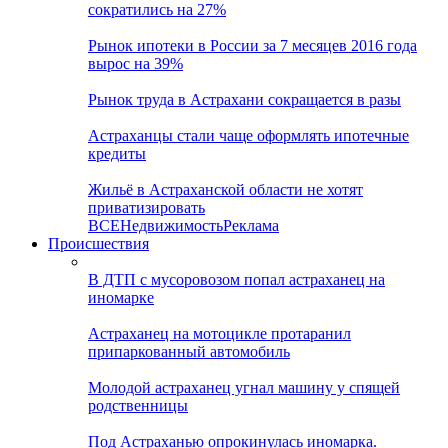
сократились на 27%
Рынок ипотеки в России за 7 месяцев 2016 года
вырос на 39%
Рынок труда в Астрахани сокращается в разы
Астраханцы стали чаще оформлять ипотечные
кредиты
Жильё в Астраханской области не хотят
приватизировать
ВСЕ
Недвижимость
Реклама
Происшествия
В ДТП с мусоровозом попал астраханец на
иномарке
Астраханец на мотоцикле протаранил
припаркованный автомобиль
Молодой астраханец угнал машину у спящей
родственницы
Под Астраханью опрокинулась иномарка.