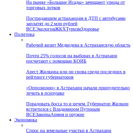
На рынке «Большие Исады» зачищают улицы от
торговых лотков
Пострадавшим астраханцам в ДТП с автобусами
заплатят до 2 млн рублей
ВСЕ
Экология
ЖКХ
Туризм
Здоровье
Политика
Рабочий визит Медведева в Астраханскую область
Почти 25% голосов на выборах в Астрахани
посчитают с помощью КОИБ
Арест Жилкина или он снова среди последних в
рейтинге губернаторов
«Оппозицию» в Астрахани начали принудительно
лечить в психушке
Порадовать босса то и нечем. Губернатор Жилкин
встретился с Владимиром Путиным
ВСЕ
Законы
Армия и оружие
Экономика
Спрос на земельные участки в Астрахани