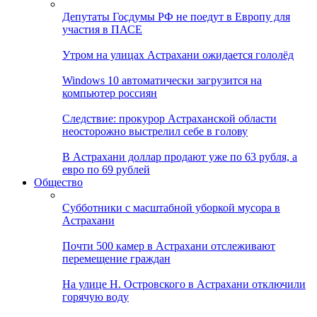
Депутаты Госдумы РФ не поедут в Европу для
участия в ПАСЕ
Утром на улицах Астрахани ожидается гололёд
Windows 10 автоматически загрузится на
компьютер россиян
Следствие: прокурор Астраханской области
неосторожно выстрелил себе в голову
В Астрахани доллар продают уже по 63 рубля, а
евро по 69 рублей
Общество
Субботники с масштабной уборкой мусора в
Астрахани
Почти 500 камер в Астрахани отслеживают
перемещение граждан
На улице Н. Островского в Астрахани отключили
горячую воду