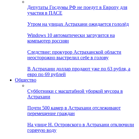
Депутаты Госдумы РФ не поедут в Европу для
участия в ПАСЕ
Утром на улицах Астрахани ожидается гололёд
Windows 10 автоматически загрузится на
компьютер россиян
Следствие: прокурор Астраханской области
неосторожно выстрелил себе в голову
В Астрахани доллар продают уже по 63 рубля, а
евро по 69 рублей
Общество
Субботники с масштабной уборкой мусора в
Астрахани
Почти 500 камер в Астрахани отслеживают
перемещение граждан
На улице Н. Островского в Астрахани отключили
горячую воду