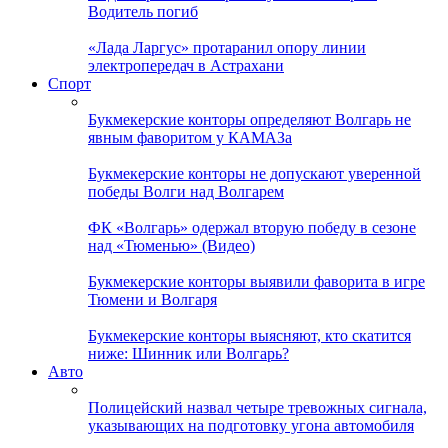
Водитель погиб
«Лада Ларгус» протаранил опору линии
электропередач в Астрахани
Спорт
Букмекерские конторы определяют Волгарь не
явным фаворитом у КАМАЗа
Букмекерские конторы не допускают уверенной
победы Волги над Волгарем
ФК «Волгарь» одержал вторую победу в сезоне
над «Тюменью» (Видео)
Букмекерские конторы выявили фаворита в игре
Тюмени и Волгаря
Букмекерские конторы выясняют, кто скатится
ниже: Шинник или Волгарь?
Авто
Полицейский назвал четыре тревожных сигнала,
указывающих на подготовку угона автомобиля