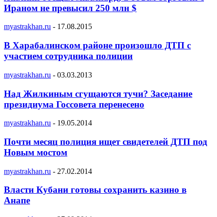
Ираном не превысил 250 млн $
myastrakhan.ru
-
17.08.2015
В Харабалинском районе произошло ДТП с
участием сотрудника полиции
myastrakhan.ru
-
03.03.2013
Над Жилкиным сгущаются тучи? Заседание
президиума Госсовета перенесено
myastrakhan.ru
-
19.05.2014
Почти месяц полиция ищет свидетелей ДТП под
Новым мостом
myastrakhan.ru
-
27.02.2014
Власти Кубани готовы сохранить казино в
Анапе