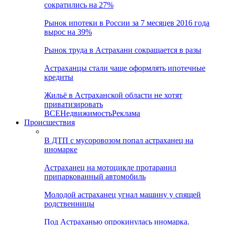
сократились на 27%
Рынок ипотеки в России за 7 месяцев 2016 года
вырос на 39%
Рынок труда в Астрахани сокращается в разы
Астраханцы стали чаще оформлять ипотечные
кредиты
Жильё в Астраханской области не хотят
приватизировать
ВСЕ
Недвижимость
Реклама
Происшествия
В ДТП с мусоровозом попал астраханец на
иномарке
Астраханец на мотоцикле протаранил
припаркованный автомобиль
Молодой астраханец угнал машину у спящей
родственницы
Под Астраханью опрокинулась иномарка.