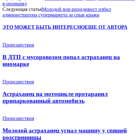
в иномарку
Следующая статья
Молодой вор-рецидивист избил
администратора супермаркета за срыв кражи
ЭТО МОЖЕТ БЫТЬ ИНТЕРЕСНО
ЕЩЕ ОТ АВТОРА
Происшествия
В ДТП с мусоровозом попал астраханец на
иномарке
Происшествия
Астраханец на мотоцикле протаранил
припаркованный автомобиль
Происшествия
Молодой астраханец угнал машину у спящей
родственницы