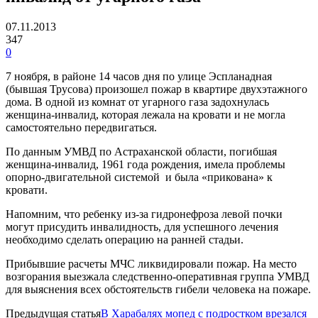
07.11.2013
347
0
7 ноября, в районе 14 часов дня по улице Эспланадная
(бывшая Трусова) произошел пожар в квартире двухэтажного
дома. В одной из комнат от угарного газа задохнулась
женщина-инвалид, которая лежала на кровати и не могла
самостоятельно передвигаться.
По данным УМВД по Астраханской области, погибшая
женщина-инвалид, 1961 года рождения, имела проблемы
опорно-двигательной системой и была «прикована» к
кровати.
Напомним, что ребенку из-за гидронефроза левой почки
могут присудить инвалидность, для успешного лечения
необходимо сделать операцию на ранней стадьи.
Прибывшие расчеты МЧС ликвидировали пожар. На место
возгорания выезжала следственно-оперативная группа УМВД
для выяснения всех обстоятельств гибели человека на пожаре.
Предыдущая статья
В Харабалях мопед с подростком врезался