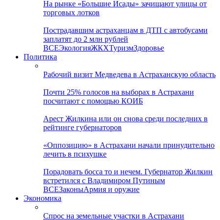
На рынке «Большие Исады» зачищают улицы от
торговых лотков
Пострадавшим астраханцам в ДТП с автобусами
заплатят до 2 млн рублей
ВСЕ
Экология
ЖКХ
Туризм
Здоровье
Политика
Рабочий визит Медведева в Астраханскую область
Почти 25% голосов на выборах в Астрахани
посчитают с помощью КОИБ
Арест Жилкина или он снова среди последних в
рейтинге губернаторов
«Оппозицию» в Астрахани начали принудительно
лечить в психушке
Порадовать босса то и нечем. Губернатор Жилкин
встретился с Владимиром Путиным
ВСЕ
Законы
Армия и оружие
Экономика
Спрос на земельные участки в Астрахани