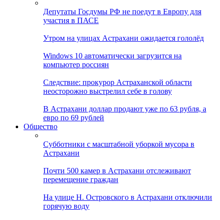
Депутаты Госдумы РФ не поедут в Европу для
участия в ПАСЕ
Утром на улицах Астрахани ожидается гололёд
Windows 10 автоматически загрузится на
компьютер россиян
Следствие: прокурор Астраханской области
неосторожно выстрелил себе в голову
В Астрахани доллар продают уже по 63 рубля, а
евро по 69 рублей
Общество
Субботники с масштабной уборкой мусора в
Астрахани
Почти 500 камер в Астрахани отслеживают
перемещение граждан
На улице Н. Островского в Астрахани отключили
горячую воду