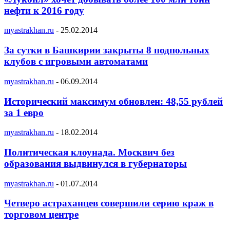
нефти к 2016 году
myastrakhan.ru
-
25.02.2014
За сутки в Башкирии закрыты 8 подпольных
клубов с игровыми автоматами
myastrakhan.ru
-
06.09.2014
Исторический максимум обновлен: 48,55 рублей
за 1 евро
myastrakhan.ru
-
18.02.2014
Политическая клоунада. Москвич без
образования выдвинулся в губернаторы
myastrakhan.ru
-
01.07.2014
Четверо астраханцев совершили серию краж в
торговом центре