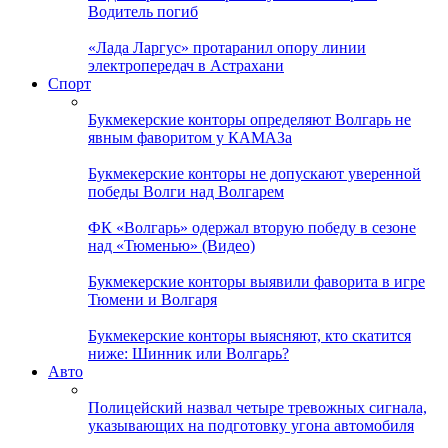
Водитель погиб
«Лада Ларгус» протаранил опору линии
электропередач в Астрахани
Спорт
Букмекерские конторы определяют Волгарь не
явным фаворитом у КАМАЗа
Букмекерские конторы не допускают уверенной
победы Волги над Волгарем
ФК «Волгарь» одержал вторую победу в сезоне
над «Тюменью» (Видео)
Букмекерские конторы выявили фаворита в игре
Тюмени и Волгаря
Букмекерские конторы выясняют, кто скатится
ниже: Шинник или Волгарь?
Авто
Полицейский назвал четыре тревожных сигнала,
указывающих на подготовку угона автомобиля