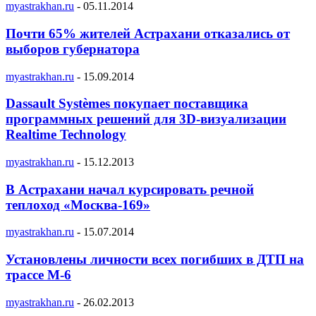
myastrakhan.ru
-
05.11.2014
Почти 65% жителей Астрахани отказались от
выборов губернатора
myastrakhan.ru
-
15.09.2014
Dassault Systèmes покупает поставщика
программных решений для 3D-визуализации
Realtime Technology
myastrakhan.ru
-
15.12.2013
В Астрахани начал курсировать речной
теплоход «Москва-169»
myastrakhan.ru
-
15.07.2014
Установлены личности всех погибших в ДТП на
трассе М-6
myastrakhan.ru
-
26.02.2013