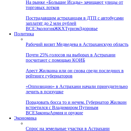
На рынке «Большие Исады» зачищают улицы от
торговых лотков
Пострадавшим астраханцам в ДТП с автобусами
заплатят до 2 млн рублей
ВСЕ
Экология
ЖКХ
Туризм
Здоровье
Политика
Рабочий визит Медведева в Астраханскую область
Почти 25% голосов на выборах в Астрахани
посчитают с помощью КОИБ
Арест Жилкина или он снова среди последних в
рейтинге губернаторов
«Оппозицию» в Астрахани начали принудительно
лечить в психушке
Порадовать босса то и нечем. Губернатор Жилкин
встретился с Владимиром Путиным
ВСЕ
Законы
Армия и оружие
Экономика
Спрос на земельные участки в Астрахани