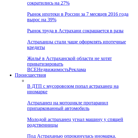
сократились на 27%
Рынок ипотеки в России за 7 месяцев 2016 года
вырос на 39%
Рынок труда в Астрахани сокращается в разы
Астраханцы стали чаще оформлять ипотечные
кредиты
Жильё в Астраханской области не хотят
приватизировать
ВСЕ
Недвижимость
Реклама
Происшествия
В ДТП с мусоровозом попал астраханец на
иномарке
Астраханец на мотоцикле протаранил
припаркованный автомобиль
Молодой астраханец угнал машину у спящей
родственницы
Под Астраханью опрокинулась иномарка.