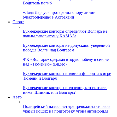
Водитель погиб
«Лада Ларгус» протаранил опору линии
электропередач в Астрахани
Спорт
Букмекерские конторы определяют Волгарь не
явным фаворитом у КАМАЗа
Букмекерские конторы не допускают уверенной
победы Волги над Волгарем
ФК «Волгарь» одержал вторую победу в сезоне
над «Тюменью» (Видео)
Букмекерские конторы выявили фаворита в игре
Тюмени и Волгаря
Букмекерские конторы выясняют, кто скатится
ниже: Шинник или Волгарь?
Авто
Полицейский назвал четыре тревожных сигнала,
указывающих на подготовку угона автомобиля