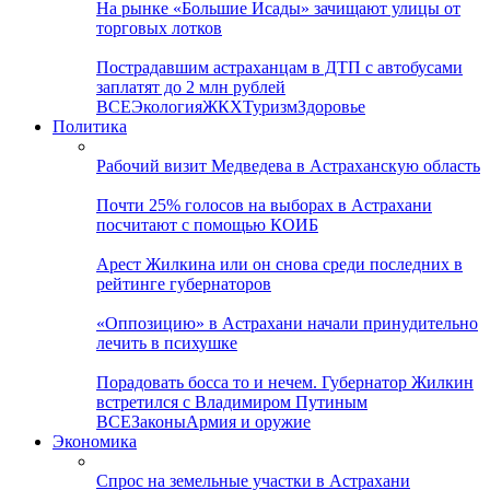
На рынке «Большие Исады» зачищают улицы от
торговых лотков
Пострадавшим астраханцам в ДТП с автобусами
заплатят до 2 млн рублей
ВСЕ
Экология
ЖКХ
Туризм
Здоровье
Политика
Рабочий визит Медведева в Астраханскую область
Почти 25% голосов на выборах в Астрахани
посчитают с помощью КОИБ
Арест Жилкина или он снова среди последних в
рейтинге губернаторов
«Оппозицию» в Астрахани начали принудительно
лечить в психушке
Порадовать босса то и нечем. Губернатор Жилкин
встретился с Владимиром Путиным
ВСЕ
Законы
Армия и оружие
Экономика
Спрос на земельные участки в Астрахани