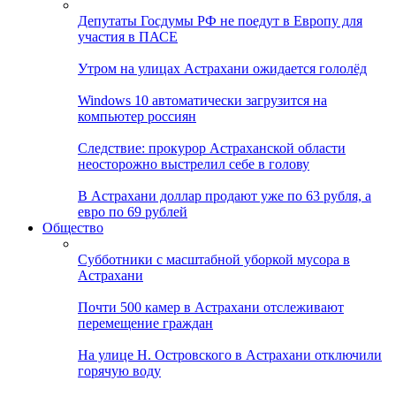
Депутаты Госдумы РФ не поедут в Европу для
участия в ПАСЕ
Утром на улицах Астрахани ожидается гололёд
Windows 10 автоматически загрузится на
компьютер россиян
Следствие: прокурор Астраханской области
неосторожно выстрелил себе в голову
В Астрахани доллар продают уже по 63 рубля, а
евро по 69 рублей
Общество
Субботники с масштабной уборкой мусора в
Астрахани
Почти 500 камер в Астрахани отслеживают
перемещение граждан
На улице Н. Островского в Астрахани отключили
горячую воду