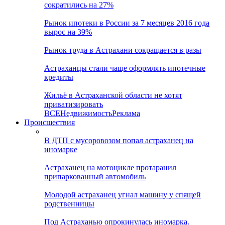
сократились на 27%
Рынок ипотеки в России за 7 месяцев 2016 года
вырос на 39%
Рынок труда в Астрахани сокращается в разы
Астраханцы стали чаще оформлять ипотечные
кредиты
Жильё в Астраханской области не хотят
приватизировать
ВСЕ
Недвижимость
Реклама
Происшествия
В ДТП с мусоровозом попал астраханец на
иномарке
Астраханец на мотоцикле протаранил
припаркованный автомобиль
Молодой астраханец угнал машину у спящей
родственницы
Под Астраханью опрокинулась иномарка.