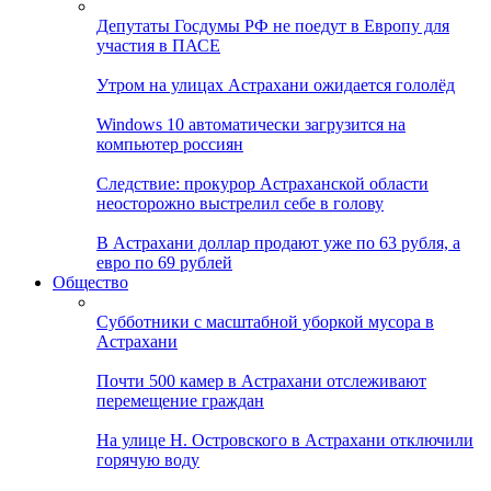
Депутаты Госдумы РФ не поедут в Европу для
участия в ПАСЕ
Утром на улицах Астрахани ожидается гололёд
Windows 10 автоматически загрузится на
компьютер россиян
Следствие: прокурор Астраханской области
неосторожно выстрелил себе в голову
В Астрахани доллар продают уже по 63 рубля, а
евро по 69 рублей
Общество
Субботники с масштабной уборкой мусора в
Астрахани
Почти 500 камер в Астрахани отслеживают
перемещение граждан
На улице Н. Островского в Астрахани отключили
горячую воду