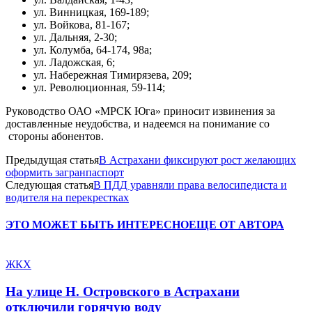
ул. Винницкая, 169-189;
ул. Войкова, 81-167;
ул. Дальняя, 2-30;
ул. Колумба, 64-174, 98а;
ул. Ладожская, 6;
ул. Набережная Тимирязева, 209;
ул. Революционная, 59-114;
Руководство ОАО «МРСК Юга» приносит извинения за
доставленные неудобства, и надеемся на понимание со
стороны абонентов.
Предыдущая статья
В Астрахани фиксируют рост желающих
оформить загранпаспорт
Следующая статья
В ПДД уравняли права велосипедиста и
водителя на перекрестках
ЭТО МОЖЕТ БЫТЬ ИНТЕРЕСНО
ЕЩЕ ОТ АВТОРА
ЖКХ
На улице Н. Островского в Астрахани
отключили горячую воду