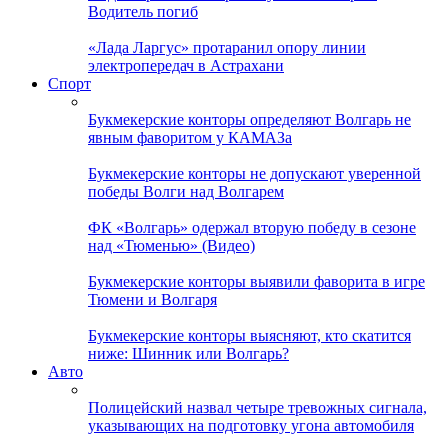
Водитель погиб
«Лада Ларгус» протаранил опору линии
электропередач в Астрахани
Спорт
Букмекерские конторы определяют Волгарь не
явным фаворитом у КАМАЗа
Букмекерские конторы не допускают уверенной
победы Волги над Волгарем
ФК «Волгарь» одержал вторую победу в сезоне
над «Тюменью» (Видео)
Букмекерские конторы выявили фаворита в игре
Тюмени и Волгаря
Букмекерские конторы выясняют, кто скатится
ниже: Шинник или Волгарь?
Авто
Полицейский назвал четыре тревожных сигнала,
указывающих на подготовку угона автомобиля