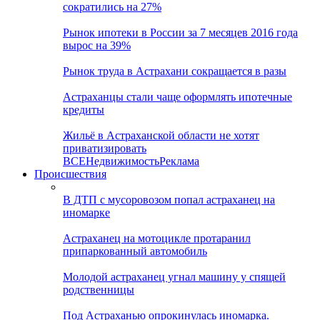
сократились на 27%
Рынок ипотеки в России за 7 месяцев 2016 года
вырос на 39%
Рынок труда в Астрахани сокращается в разы
Астраханцы стали чаще оформлять ипотечные
кредиты
Жильё в Астраханской области не хотят
приватизировать
ВСЕ
Недвижимость
Реклама
Происшествия
В ДТП с мусоровозом попал астраханец на
иномарке
Астраханец на мотоцикле протаранил
припаркованный автомобиль
Молодой астраханец угнал машину у спящей
родственницы
Под Астраханью опрокинулась иномарка.