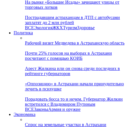
На рынке «Большие Исады» зачищают улицы от
торговых лотков
Пострадавшим астраханцам в ДТП с автобусами
заплатят до 2 млн рублей
ВСЕ
Экология
ЖКХ
Туризм
Здоровье
Политика
Рабочий визит Медведева в Астраханскую область
Почти 25% голосов на выборах в Астрахани
посчитают с помощью КОИБ
Арест Жилкина или он снова среди последних в
рейтинге губернаторов
«Оппозицию» в Астрахани начали принудительно
лечить в психушке
Порадовать босса то и нечем. Губернатор Жилкин
встретился с Владимиром Путиным
ВСЕ
Законы
Армия и оружие
Экономика
Спрос на земельные участки в Астрахани