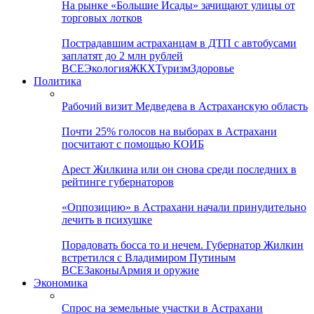
На рынке «Большие Исады» зачищают улицы от
торговых лотков
Пострадавшим астраханцам в ДТП с автобусами
заплатят до 2 млн рублей
ВСЕ
Экология
ЖКХ
Туризм
Здоровье
Политика
Рабочий визит Медведева в Астраханскую область
Почти 25% голосов на выборах в Астрахани
посчитают с помощью КОИБ
Арест Жилкина или он снова среди последних в
рейтинге губернаторов
«Оппозицию» в Астрахани начали принудительно
лечить в психушке
Порадовать босса то и нечем. Губернатор Жилкин
встретился с Владимиром Путиным
ВСЕ
Законы
Армия и оружие
Экономика
Спрос на земельные участки в Астрахани