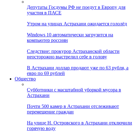
Депутаты Госдумы РФ не поедут в Европу для
участия в ПАСЕ
Утром на улицах Астрахани ожидается гололёд
Windows 10 автоматически загрузится на
компьютер россиян
Следствие: прокурор Астраханской области
неосторожно выстрелил себе в голову
В Астрахани доллар продают уже по 63 рубля, а
евро по 69 рублей
Общество
Субботники с масштабной уборкой мусора в
Астрахани
Почти 500 камер в Астрахани отслеживают
перемещение граждан
На улице Н. Островского в Астрахани отключили
горячую воду