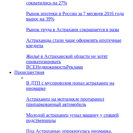
сократились на 27%
Рынок ипотеки в России за 7 месяцев 2016 года
вырос на 39%
Рынок труда в Астрахани сокращается в разы
Астраханцы стали чаще оформлять ипотечные
кредиты
Жильё в Астраханской области не хотят
приватизировать
ВСЕ
Недвижимость
Реклама
Происшествия
В ДТП с мусоровозом попал астраханец на
иномарке
Астраханец на мотоцикле протаранил
припаркованный автомобиль
Молодой астраханец угнал машину у спящей
родственницы
Под Астраханью опрокинулась иномарка.