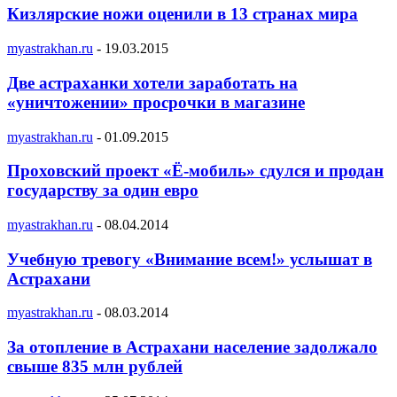
Кизлярские ножи оценили в 13 странах мира
myastrakhan.ru
-
19.03.2015
Две астраханки хотели заработать на
«уничтожении» просрочки в магазине
myastrakhan.ru
-
01.09.2015
Проховский проект «Ё-мобиль» сдулся и продан
государству за один евро
myastrakhan.ru
-
08.04.2014
Учебную тревогу «Внимание всем!» услышат в
Астрахани
myastrakhan.ru
-
08.03.2014
За отопление в Астрахани население задолжало
свыше 835 млн рублей