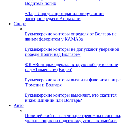
Водитель погиб
«Лада Ларгус» протаранил опору линии
электропередач в Астрахани
Спорт
Букмекерские конторы определяют Волгарь не
явным фаворитом у КАМАЗа
Букмекерские конторы не допускают уверенной
победы Волги над Волгарем
ФК «Волгарь» одержал вторую победу в сезоне
над «Тюменью» (Видео)
Букмекерские конторы выявили фаворита в игре
Тюмени и Волгаря
Букмекерские конторы выясняют, кто скатится
ниже: Шинник или Волгарь?
Авто
Полицейский назвал четыре тревожных сигнала,
указывающих на подготовку угона автомобиля