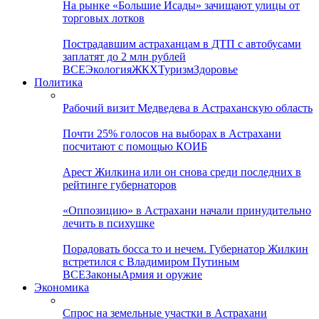
На рынке «Большие Исады» зачищают улицы от
торговых лотков
Пострадавшим астраханцам в ДТП с автобусами
заплатят до 2 млн рублей
ВСЕ
Экология
ЖКХ
Туризм
Здоровье
Политика
Рабочий визит Медведева в Астраханскую область
Почти 25% голосов на выборах в Астрахани
посчитают с помощью КОИБ
Арест Жилкина или он снова среди последних в
рейтинге губернаторов
«Оппозицию» в Астрахани начали принудительно
лечить в психушке
Порадовать босса то и нечем. Губернатор Жилкин
встретился с Владимиром Путиным
ВСЕ
Законы
Армия и оружие
Экономика
Спрос на земельные участки в Астрахани