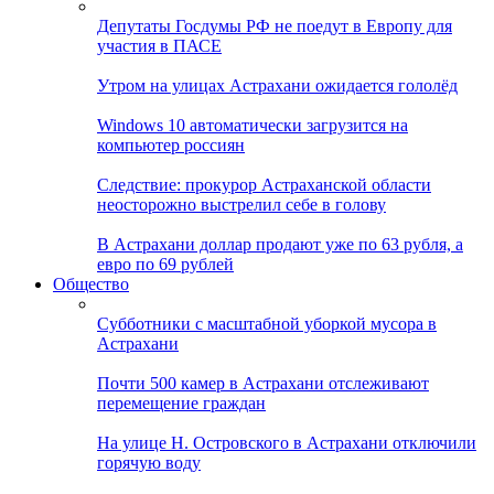
Депутаты Госдумы РФ не поедут в Европу для
участия в ПАСЕ
Утром на улицах Астрахани ожидается гололёд
Windows 10 автоматически загрузится на
компьютер россиян
Следствие: прокурор Астраханской области
неосторожно выстрелил себе в голову
В Астрахани доллар продают уже по 63 рубля, а
евро по 69 рублей
Общество
Субботники с масштабной уборкой мусора в
Астрахани
Почти 500 камер в Астрахани отслеживают
перемещение граждан
На улице Н. Островского в Астрахани отключили
горячую воду