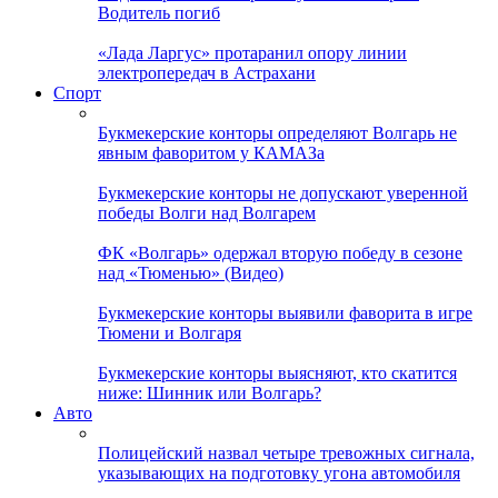
Водитель погиб
«Лада Ларгус» протаранил опору линии
электропередач в Астрахани
Спорт
Букмекерские конторы определяют Волгарь не
явным фаворитом у КАМАЗа
Букмекерские конторы не допускают уверенной
победы Волги над Волгарем
ФК «Волгарь» одержал вторую победу в сезоне
над «Тюменью» (Видео)
Букмекерские конторы выявили фаворита в игре
Тюмени и Волгаря
Букмекерские конторы выясняют, кто скатится
ниже: Шинник или Волгарь?
Авто
Полицейский назвал четыре тревожных сигнала,
указывающих на подготовку угона автомобиля