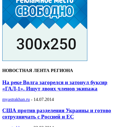
НОВОСТНАЯ ЛЕНТА РЕГИОНА
На реке Волга загорелся и затонул буксир
«ГАЛ-1». Ищут двоих членов экипажа
myastrakhan.ru
-
14.07.2014
США против разделения Украины и готово
сотрудничать с Россией и ЕС