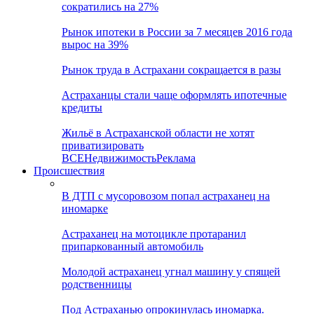
сократились на 27%
Рынок ипотеки в России за 7 месяцев 2016 года
вырос на 39%
Рынок труда в Астрахани сокращается в разы
Астраханцы стали чаще оформлять ипотечные
кредиты
Жильё в Астраханской области не хотят
приватизировать
ВСЕ
Недвижимость
Реклама
Происшествия
В ДТП с мусоровозом попал астраханец на
иномарке
Астраханец на мотоцикле протаранил
припаркованный автомобиль
Молодой астраханец угнал машину у спящей
родственницы
Под Астраханью опрокинулась иномарка.