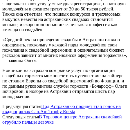
чаще заказывают услугу «выездная регистрация», на которую
молодожёны в среднем тратят от 30 до 50 тысяч рублей.
Также она отметила, что пошлых конкурсов и трехчасовых
выкупов невесты на астраханских свадьбах становится
меньше, и скоро полностью исчезнет такая профессия как
«тамада на свадьбе».
«Средний чек на проведение свадьбы в Астрахани сложно
определить, поскольку у каждой пары молодожёнов свои
пожелания к свадебной церемонии и окончательный бюджет
расходов зависит от многих нюансов оформления торжества»,
— заявила Олеся.
Новинкой на астраханском рынке услуг по организации
свадебных торжеств можно считать путешествие на лайнере
по странам Европы со свадебной церемонией во Франции, и
по данным руководителя службы торжеств «Бочарофф» Ольги
Бочаровой, в ноябре из Астрахани отправятся шесть пар
молодоженов.
Предыдущая статья
Под Астраханью пройдет этап гонок на
квадроциклах Can-Am Trophy Russia
Следующая статья
В Торговом центре Астрахани скамейкой
отрубило пальцы девочке