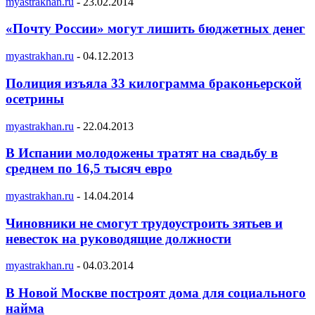
myastrakhan.ru
-
23.02.2014
«Почту России» могут лишить бюджетных денег
myastrakhan.ru
-
04.12.2013
Полиция изъяла 33 килограмма браконьерской
осетрины
myastrakhan.ru
-
22.04.2013
В Испании молодожены тратят на свадьбу в
среднем по 16,5 тысяч евро
myastrakhan.ru
-
14.04.2014
Чиновники не смогут трудоустроить зятьев и
невесток на руководящие должности
myastrakhan.ru
-
04.03.2014
В Новой Москве построят дома для социального
найма