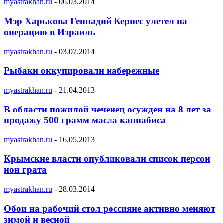
myastrakhan.ru
-
06.03.2014
Мэр Харькова Геннадий Кернес улетел на
операцию в Израиль
myastrakhan.ru
-
03.07.2014
Рыбаки оккупировали набережные
myastrakhan.ru
-
21.04.2013
В области пожилой чеченец осужден на 8 лет за
продажу 500 грамм масла каннабиса
myastrakhan.ru
-
16.05.2013
Крымские власти опубликовали список персон
нон грата
myastrakhan.ru
-
28.03.2014
Обои на рабочий стол россияне активно меняют
зимой и весной