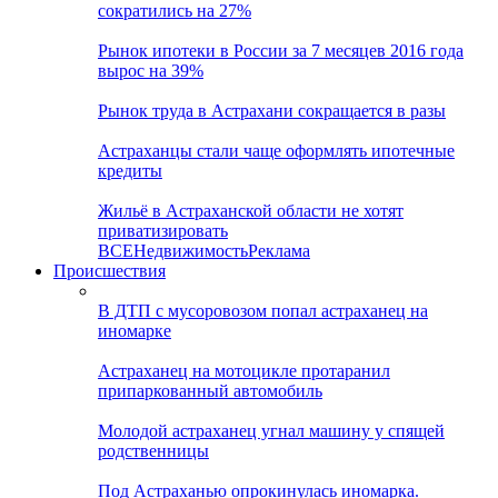
сократились на 27%
Рынок ипотеки в России за 7 месяцев 2016 года
вырос на 39%
Рынок труда в Астрахани сокращается в разы
Астраханцы стали чаще оформлять ипотечные
кредиты
Жильё в Астраханской области не хотят
приватизировать
ВСЕ
Недвижимость
Реклама
Происшествия
В ДТП с мусоровозом попал астраханец на
иномарке
Астраханец на мотоцикле протаранил
припаркованный автомобиль
Молодой астраханец угнал машину у спящей
родственницы
Под Астраханью опрокинулась иномарка.