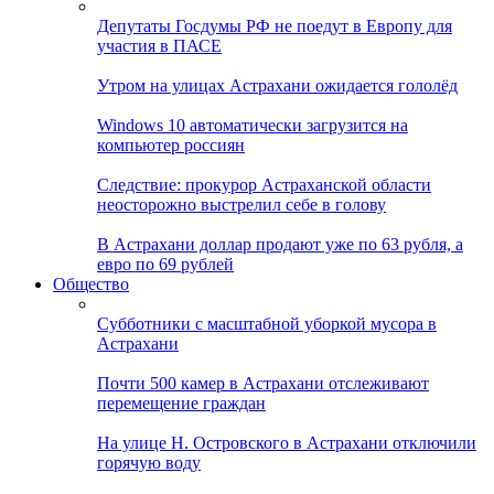
Депутаты Госдумы РФ не поедут в Европу для
участия в ПАСЕ
Утром на улицах Астрахани ожидается гололёд
Windows 10 автоматически загрузится на
компьютер россиян
Следствие: прокурор Астраханской области
неосторожно выстрелил себе в голову
В Астрахани доллар продают уже по 63 рубля, а
евро по 69 рублей
Общество
Субботники с масштабной уборкой мусора в
Астрахани
Почти 500 камер в Астрахани отслеживают
перемещение граждан
На улице Н. Островского в Астрахани отключили
горячую воду