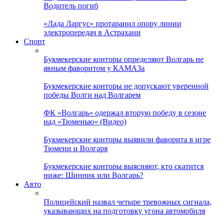
Водитель погиб
«Лада Ларгус» протаранил опору линии
электропередач в Астрахани
Спорт
Букмекерские конторы определяют Волгарь не
явным фаворитом у КАМАЗа
Букмекерские конторы не допускают уверенной
победы Волги над Волгарем
ФК «Волгарь» одержал вторую победу в сезоне
над «Тюменью» (Видео)
Букмекерские конторы выявили фаворита в игре
Тюмени и Волгаря
Букмекерские конторы выясняют, кто скатится
ниже: Шинник или Волгарь?
Авто
Полицейский назвал четыре тревожных сигнала,
указывающих на подготовку угона автомобиля