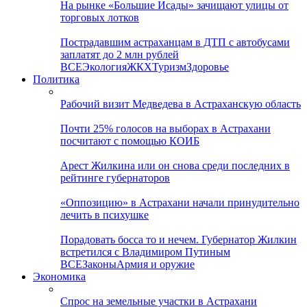
На рынке «Большие Исады» зачищают улицы от
торговых лотков
Пострадавшим астраханцам в ДТП с автобусами
заплатят до 2 млн рублей
ВСЕ
Экология
ЖКХ
Туризм
Здоровье
Политика
Рабочий визит Медведева в Астраханскую область
Почти 25% голосов на выборах в Астрахани
посчитают с помощью КОИБ
Арест Жилкина или он снова среди последних в
рейтинге губернаторов
«Оппозицию» в Астрахани начали принудительно
лечить в психушке
Порадовать босса то и нечем. Губернатор Жилкин
встретился с Владимиром Путиным
ВСЕ
Законы
Армия и оружие
Экономика
Спрос на земельные участки в Астрахани