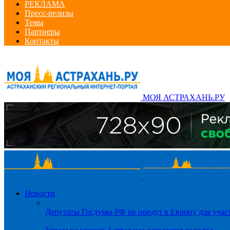
РЕКЛАМА
Пресс-релизы
Темы
Партнеры
Контакты
МОЯ АСТРАХАНЬ.РУ
Новости
Депутаты Госдумы РФ не поедут в Европу для уча