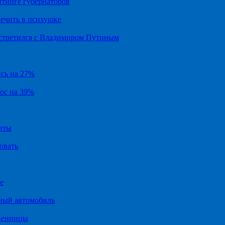
йтинге губернаторов
ечить в психушке
встретился с Владимиром Путиным
ись на 27%
рос на 39%
иты
овать
е
ный автомобиль
твенницы