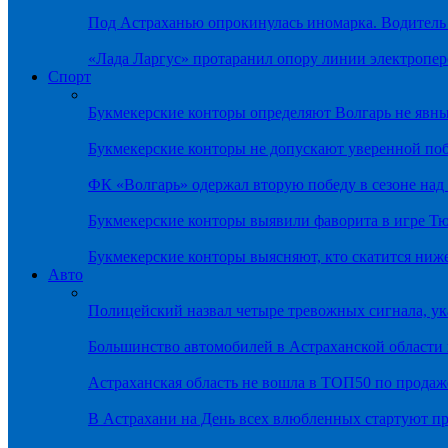
Под Астраханью опрокинулась иномарка. Водитель
«Лада Ларгус» протаранил опору линии электропер
Спорт
Букмекерские конторы определяют Волгарь не яв
Букмекерские конторы не допускают уверенной по
ФК «Волгарь» одержал вторую победу в сезоне на
Букмекерские конторы выявили фаворита в игре Т
Букмекерские конторы выясняют, кто скатится ниж
Авто
Полицейский назвал четыре тревожных сигнала, у
Большинство автомобилей в Астраханской области 
Астраханская область не вошла в ТОП50 по продаж
В Астрахани на День всех влюбленных стартуют 