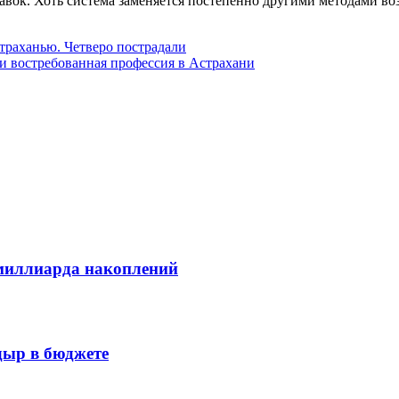
вок. Хоть система заменяется постепенно другими методами воз
траханью. Четверо пострадали
и востребованная профессия в Астрахани
 миллиарда накоплений
 дыр в бюджете