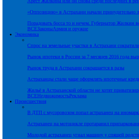
Арест Жилкина или он снова среди последних в ре
«Оппозицию» в Астрахани начали принудительно л
Порадовать босса то и нечем. Губернатор Жилкин 
ВСЕ
Законы
Армия и оружие
Экономика
Спрос на земельные участки в Астрахани сократил
Рынок ипотеки в России за 7 месяцев 2016 года вы
Рынок труда в Астрахани сокращается в разы
Астраханцы стали чаще оформлять ипотечные кред
Жильё в Астраханской области не хотят приватизир
ВСЕ
Недвижимость
Реклама
Происшествия
В ДТП с мусоровозом попал астраханец на иномарк
Астраханец на мотоцикле протаранил припаркован
Молодой астраханец угнал машину у спящей родс