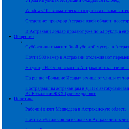
Утром на улицах Астрахани ожидается гололёд
Windows 10 автоматически загрузится на компьютер
Следствие: прокурор Астраханской области неостор
В Астрахани доллар продают уже по 63 рубля, а евр
Общество
Субботники с масштабной уборкой мусора в Астра
Почти 500 камер в Астрахани отслеживают переме
На улице Н. Островского в Астрахани отключили г
На рынке «Большие Исады» зачищают улицы от тор
Пострадавшим астраханцам в ДТП с автобусами зап
ВСЕ
Экология
ЖКХ
Туризм
Здоровье
Политика
Рабочий визит Медведева в Астраханскую область
Почти 25% голосов на выборах в Астрахани посч