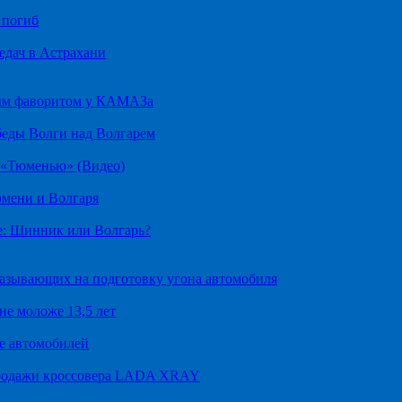
 погиб
едач в Астрахани
ным фаворитом у КАМАЗа
беды Волги над Волгарем
д «Тюменью» (Видео)
юмени и Волгаря
е: Шинник или Волгарь?
казывающих на подготовку угона автомобиля
не моложе 13,5 лет
е автомобилей
продажи кроссовера LADA XRAY