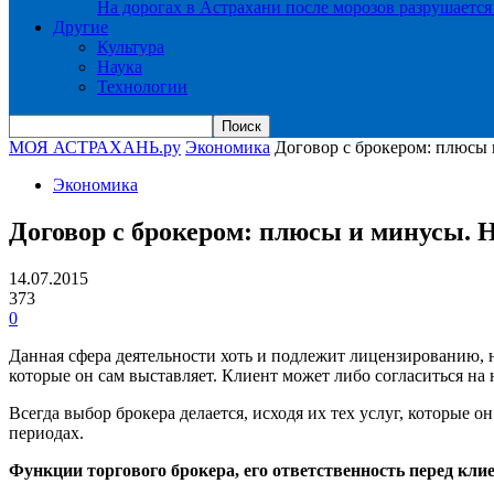
На дорогах в Астрахани после морозов разрушается
Другие
Культура
Наука
Технологии
МОЯ АСТРАХАНЬ.ру
Экономика
Договор с брокером: плюсы 
Экономика
Договор с брокером: плюсы и минусы. 
14.07.2015
373
0
Данная сфера деятельности хоть и подлежит лицензированию, н
которые он сам выставляет. Клиент может либо согласиться на н
Всегда выбор брокера делается, исходя их тех услуг, которые
периодах.
Функции торгового брокера, его ответственность перед кли