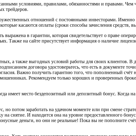
анными условиями, правилами, обязанностями и правами. Чем ч
ых трейдеров.
ружественных отношений с постоянными инвесторами. Именно 
оторые касаются оплаты (сроки способы зачисления средств, вы
ть выражена в гарантии, которая свидетельствует о праве опери
тьях. Также на сайте присутствует информация о наличие лиценз
тных, а также выгодных условий работы для своих клиентов. В
подписанием договора удостоверьтесь, что есть в документе точ
согласия. Важно получить гарантию того, что пополненный счёт
-мошенниках. Рекомендуем только хороших и проверенных брокеро
а имеет место бездепозитный или депозитный бонус. Когда на 
с, но потом заработать на удачном моменте или при смене страт
у на снятие. И находится она на уровне предоставленного бонус
онусные деньги, но они не реальные! Пока вы не пополните счёт