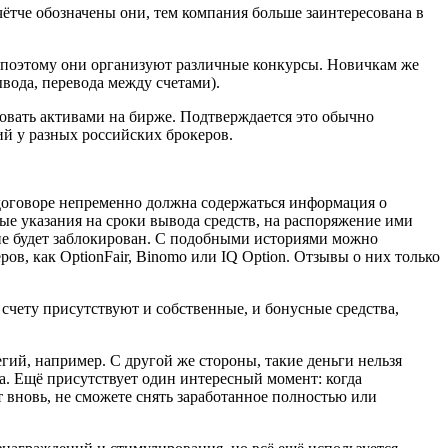
ётче обозначены они, тем компания больше заинтересована в
поэтому они организуют различные конкурсы. Новичкам же
вода, перевода между счетами).
ровать активами на бирже. Подтверждается это обычно
ий у разных российских брокеров.
 договоре непременно должна содержаться информация о
ные указания на сроки вывода средств, на распоряжение ими
 не будет заблокирован. С подобными историями можно
в, как OptionFair, Binomo или IQ Option. Отзывы о них только
счету присутствуют и собственные, и бонусные средства,
егий, например. С другой же стороны, такие деньги нельзя
а. Ещё присутствует один интересный момент: когда
 вновь, не сможете снять заработанное полностью или