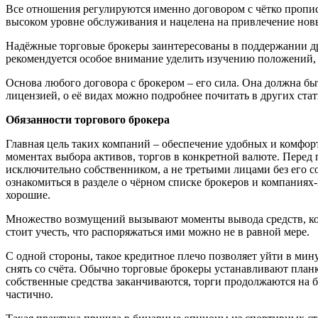
Все отношения регулируются именно договором с чётко пропис
высоком уровне обслуживания и нацелена на привлечение нов
Надёжные торговые брокеры заинтересованы в поддержании д
рекомендуется особое внимание уделить изучению положений, к
Основа любого договора с брокером – его сила. Она должна бы
лицензией, о её видах можно подробнее почитать в других ста
Обязанности торгового брокера
Главная цель таких компаний – обеспечение удобных и комфор
моментах выбора активов, торгов в конкретной валюте. Перед 
исключительно собственником, а не третьими лицами без его 
ознакомиться в разделе о чёрном списке брокеров и компаниях
хорошие.
Множество возмущений вызывают моменты вывода средств, когд
стоит учесть, что распоряжаться ими можно не в равной мере.
С одной стороны, такое кредитное плечо позволяет уйти в мину
снять со счёта. Обычно торговые брокеры устанавливают планк
собственные средства заканчиваются, торги продолжаются на б
частично.