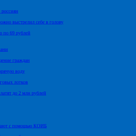
 россиян
ожно выстрелил себе в голову
о по 69 рублей
хани
щение граждан
орячую воду
говых лотков
латят до 2 млн рублей
итают с помощью КОИБ