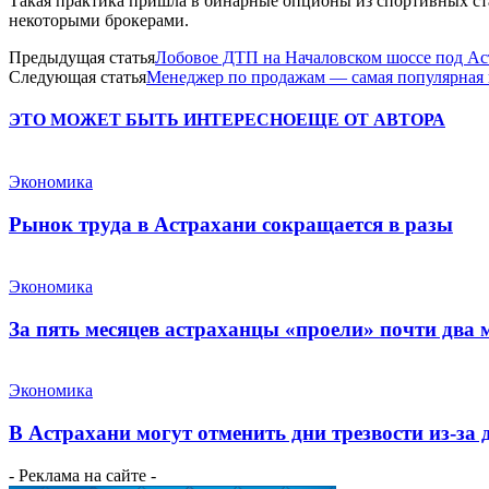
Такая практика пришла в бинарные опционы из спортивных ста
некоторыми брокерами.
Предыдущая статья
Лобовое ДТП на Началовском шоссе под Ас
Следующая статья
Менеджер по продажам — самая популярная 
ЭТО МОЖЕТ БЫТЬ ИНТЕРЕСНО
ЕЩЕ ОТ АВТОРА
Экономика
Рынок труда в Астрахани сокращается в разы
Экономика
За пять месяцев астраханцы «проели» почти два
Экономика
В Астрахани могут отменить дни трезвости из-за
- Реклама на сайте -