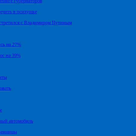
йтинге губернаторов
ечить в психушке
встретился с Владимиром Путиным
ись на 27%
рос на 39%
иты
овать
е
ный автомобиль
твенницы