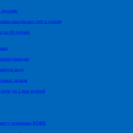
 россиян
ожно выстрелил себе в голову
о по 69 рублей
хани
щение граждан
орячую воду
говых лотков
латят до 2 млн рублей
итают с помощью КОИБ