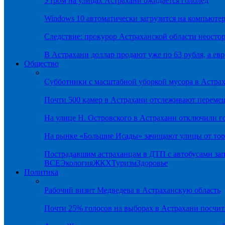
Утром на улицах Астрахани ожидается гололёд
Windows 10 автоматически загрузится на компьютер
Следствие: прокурор Астраханской области неостор
В Астрахани доллар продают уже по 63 рубля, а евр
Общество
Субботники с масштабной уборкой мусора в Астра
Почти 500 камер в Астрахани отслеживают переме
На улице Н. Островского в Астрахани отключили г
На рынке «Большие Исады» зачищают улицы от тор
Пострадавшим астраханцам в ДТП с автобусами зап
ВСЕ
Экология
ЖКХ
Туризм
Здоровье
Политика
Рабочий визит Медведева в Астраханскую область
Почти 25% голосов на выборах в Астрахани посч