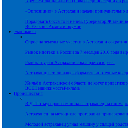
Арест Жилкина или он снова среди последних в ре
«Оппозицию» в Астрахани начали принудительно л
Порадовать босса то и нечем. Губернатор Жилкин 
ВСЕ
Законы
Армия и оружие
Экономика
Спрос на земельные участки в Астрахани сократил
Рынок ипотеки в России за 7 месяцев 2016 года вы
Рынок труда в Астрахани сокращается в разы
Астраханцы стали чаще оформлять ипотечные кред
Жильё в Астраханской области не хотят приватизир
ВСЕ
Недвижимость
Реклама
Происшествия
В ДТП с мусоровозом попал астраханец на иномарк
Астраханец на мотоцикле протаранил припаркован
Молодой астраханец угнал машину у спящей родс