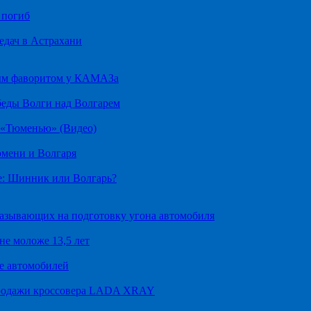
 погиб
едач в Астрахани
ным фаворитом у КАМАЗа
беды Волги над Волгарем
д «Тюменью» (Видео)
юмени и Волгаря
е: Шинник или Волгарь?
казывающих на подготовку угона автомобиля
не моложе 13,5 лет
е автомобилей
продажи кроссовера LADA XRAY