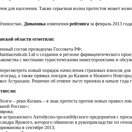
м для населения. Также серьезная волна протестов может возни
ойчивостью.
Динамика
изменения
рейтинга
за февраль 2013 год
нской области отметили:
енный состав президиума Госсовета РФ;
rmaceuticals Ltd о создании в регионе фармацевтического прои
накомства с местными туристическими инвестпроектами и обсужд
ересмотреть новый порядок начисления страховых взносов для 
гоград, а также прямых поездов до Казани и Нижнего Новгород
ол Астрахани. Решение об отмене льгот приняла в начале года 
тнесли:
олги – реки Кизань – в знак протеста против новых правил лов
ьной России»;
лярова;
 астраханского Автобусно-троллейбусного предприятия с просьб
сандра Ярового, которого обвинили в рукоприкладстве по отно
риманова в сентябре 2013;