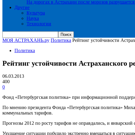
На дорогах в Астрахани после морозов разрушается
Другие
Культура
Наука
Технологии
МОЯ АСТРАХАНЬ.ру
Политика
Рейтинг устойчивости Астраха
Политика
Рейтинг устойчивости Астраханского ре
06.03.2013
400
0
Фонд «Петербургская политика» при информационной подде
По мнению президента Фонда «Петербургская политика» Михаил
коммунальных тарифов.
Прогнозы 2012 по росту тарифов не оправдались, и январский 
Ухудшение ситуации побудило экстренно вмешаться в ситуаци