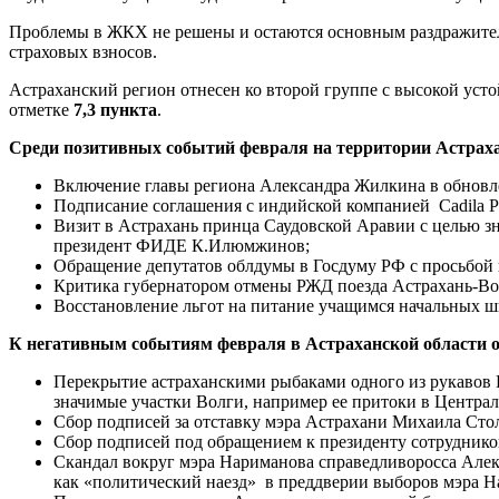
Проблемы в ЖКХ не решены и остаются основным раздражителе
страховых взносов.
Астраханский регион отнесен ко второй группе с высокой уст
отметке
7,3 пункта
.
Среди позитивных событий февраля на территории Астраха
Включение главы региона Александра Жилкина в обновл
Подписание соглашения с индийской компанией Cadila Pha
Визит в Астрахань принца Саудовской Аравии с целью з
президент ФИДЕ К.Илюмжинов;
Обращение депутатов облдумы в Госдуму РФ с просьбой п
Критика губернатором отмены РЖД поезда Астрахань-Вол
Восстановление льгот на питание учащимся начальных шк
К негативным событиям февраля в Астраханской области о
Перекрытие астраханскими рыбаками одного из рукавов В
значимые участки Волги, например ее притоки в Централ
Сбор подписей за отставку мэра Астрахани Михаила Сто
Сбор подписей под обращением к президенту сотрудников
Скандал вокруг мэра Нариманова справедливоросса Алек
как «политический наезд» в преддверии выборов мэра На