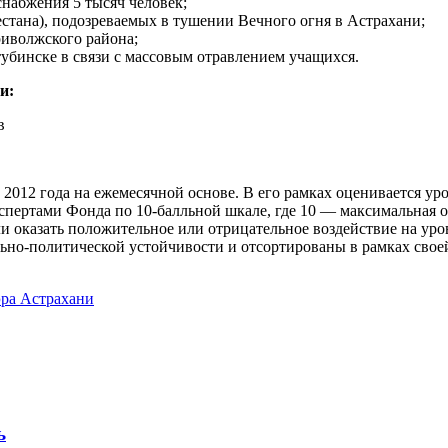
набжения 5 тысяч человек;
стана), подозреваемых в тушении Вечного огня в Астрахани;
риволжского района;
убинске в связи с массовым отравлением учащихся.
и:
в
2012 года на ежемесячной основе. В его рамках оценивается ур
спертами Фонда по 10-балльной шкале, где 10 — максимальная 
и оказать положительное или отрицательное воздействие на ур
льно-политической устойчивости и отсортированы в рамках свое
эра Астрахани
ь