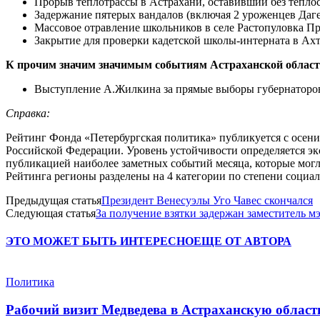
Прорыв теплотрассы в Астрахани, оставивший без теплос
Задержание пятерых вандалов (включая 2 уроженцев Даге
Массовое отравление школьников в селе Растопуловка П
Закрытие для проверки кадетской школы-интерната в Ахт
К прочим значим значимым событиям Астраханской област
Выступление А.Жилкина за прямые выборы губернаторо
Справка:
Рейтинг Фонда «Петербургская политика» публикуется с осени 
Российской Федерации. Уровень устойчивости определяется эк
публикацией наиболее заметных событий месяца, которые могл
Рейтинга регионы разделены на 4 категории по степени социа
Предыдущая статья
Президент Венесуэлы Уго Чавес скончался
Следующая статья
За получение взятки задержан заместитель м
ЭТО МОЖЕТ БЫТЬ ИНТЕРЕСНО
ЕЩЕ ОТ АВТОРА
Политика
Рабочий визит Медведева в Астраханскую област