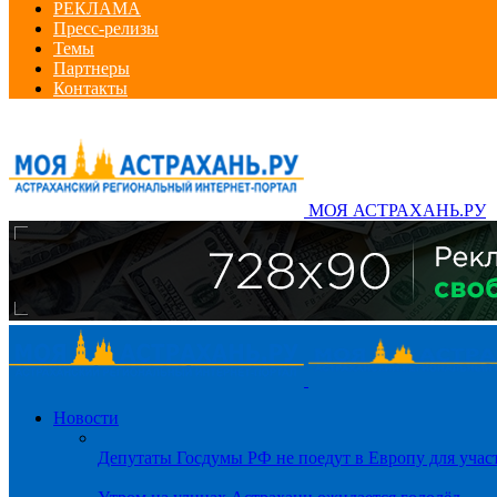
РЕКЛАМА
Пресс-релизы
Темы
Партнеры
Контакты
МОЯ АСТРАХАНЬ.РУ
Новости
Депутаты Госдумы РФ не поедут в Европу для уча