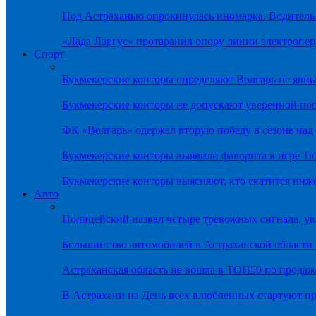
Под Астраханью опрокинулась иномарка. Водитель
«Лада Ларгус» протаранил опору линии электропер
Спорт
Букмекерские конторы определяют Волгарь не яв
Букмекерские конторы не допускают уверенной по
ФК «Волгарь» одержал вторую победу в сезоне на
Букмекерские конторы выявили фаворита в игре Т
Букмекерские конторы выясняют, кто скатится ниж
Авто
Полицейский назвал четыре тревожных сигнала, у
Большинство автомобилей в Астраханской области 
Астраханская область не вошла в ТОП50 по продаж
В Астрахани на День всех влюбленных стартуют 