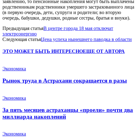
заявлению, то пенсионные накопления могут быть выплачены
родственникам родственники умершего застрахованного лица
(в первую очередь, дети, супруги и родители; во вторую
очередь, бабушки, дедушки, родные сестры, братья и внуки).
Предыдущая статья
В центре города 18 мая отключат
электроэнергию
Следующая статья
Цена успеха нынешнего паводка в области
ЭТО МОЖЕТ БЫТЬ ИНТЕРЕСНО
ЕЩЕ ОТ АВТОРА
Экономика
Рынок труда в Астрахани сокращается в разы
Экономика
За пять месяцев астраханцы «проели» почти два
миллиарда накоплений
Экономика