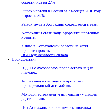
сократились на 27%
Рынок ипотеки в России за 7 месяцев 2016 года
вырос на 39%
Рынок труда в Астрахани сокращается в разы
Астраханцы стали чаще оформлять ипотечные
кредиты
Жильё в Астраханской области не хотят
приватизировать
ВСЕ
Недвижимость
Реклама
Происшествия
В ДТП с мусоровозом попал астраханец на
иномарке
Астраханец на мотоцикле протаранил
припаркованный автомобиль
Молодой астраханец угнал машину у спящей
родственницы
Под Астраханью опрокинулась иномарка.