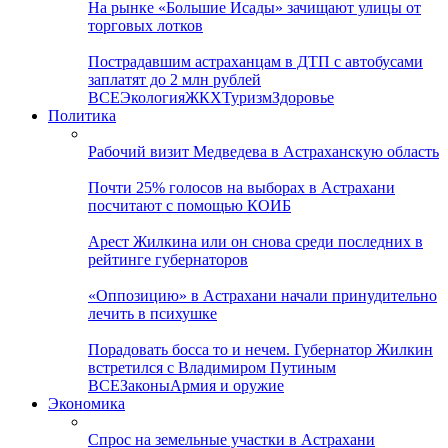
На рынке «Большие Исады» зачищают улицы от
торговых лотков
Пострадавшим астраханцам в ДТП с автобусами
заплатят до 2 млн рублей
ВСЕ
Экология
ЖКХ
Туризм
Здоровье
Политика
Рабочий визит Медведева в Астраханскую область
Почти 25% голосов на выборах в Астрахани
посчитают с помощью КОИБ
Арест Жилкина или он снова среди последних в
рейтинге губернаторов
«Оппозицию» в Астрахани начали принудительно
лечить в психушке
Порадовать босса то и нечем. Губернатор Жилкин
встретился с Владимиром Путиным
ВСЕ
Законы
Армия и оружие
Экономика
Спрос на земельные участки в Астрахани