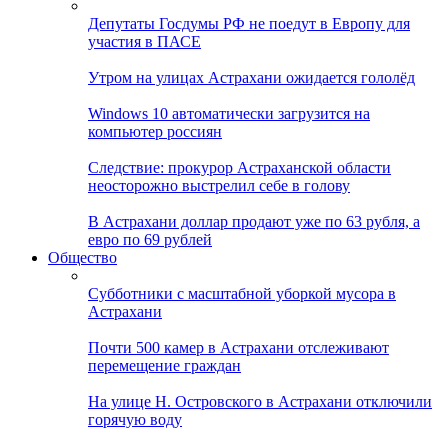
Депутаты Госдумы РФ не поедут в Европу для
участия в ПАСЕ
Утром на улицах Астрахани ожидается гололёд
Windows 10 автоматически загрузится на
компьютер россиян
Следствие: прокурор Астраханской области
неосторожно выстрелил себе в голову
В Астрахани доллар продают уже по 63 рубля, а
евро по 69 рублей
Общество
Субботники с масштабной уборкой мусора в
Астрахани
Почти 500 камер в Астрахани отслеживают
перемещение граждан
На улице Н. Островского в Астрахани отключили
горячую воду