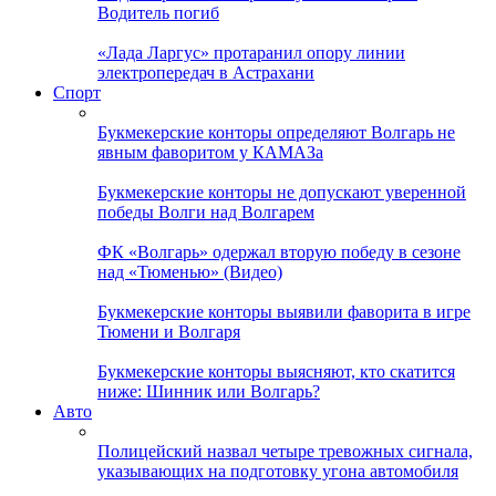
Водитель погиб
«Лада Ларгус» протаранил опору линии
электропередач в Астрахани
Спорт
Букмекерские конторы определяют Волгарь не
явным фаворитом у КАМАЗа
Букмекерские конторы не допускают уверенной
победы Волги над Волгарем
ФК «Волгарь» одержал вторую победу в сезоне
над «Тюменью» (Видео)
Букмекерские конторы выявили фаворита в игре
Тюмени и Волгаря
Букмекерские конторы выясняют, кто скатится
ниже: Шинник или Волгарь?
Авто
Полицейский назвал четыре тревожных сигнала,
указывающих на подготовку угона автомобиля