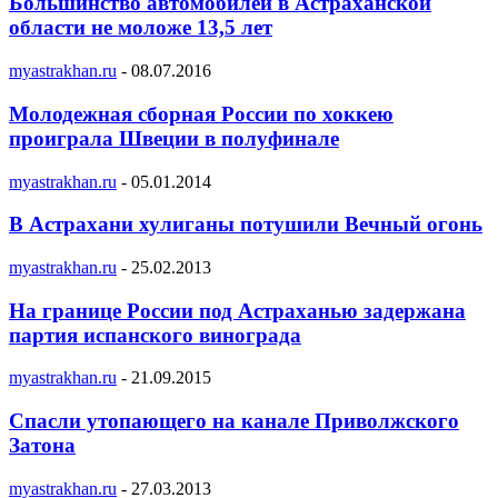
Большинство автомобилей в Астраханской
области не моложе 13,5 лет
myastrakhan.ru
-
08.07.2016
Молодежная сборная России по хоккею
проиграла Швеции в полуфинале
myastrakhan.ru
-
05.01.2014
В Астрахани хулиганы потушили Вечный огонь
myastrakhan.ru
-
25.02.2013
На границе России под Астраханью задержана
партия испанского винограда
myastrakhan.ru
-
21.09.2015
Спасли утопающего на канале Приволжского
Затона
myastrakhan.ru
-
27.03.2013