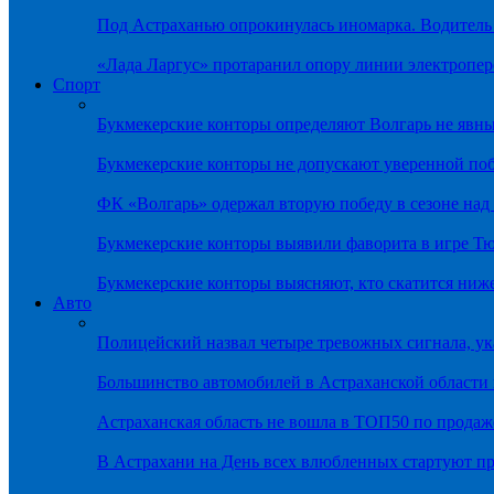
Под Астраханью опрокинулась иномарка. Водитель
«Лада Ларгус» протаранил опору линии электропер
Спорт
Букмекерские конторы определяют Волгарь не яв
Букмекерские конторы не допускают уверенной по
ФК «Волгарь» одержал вторую победу в сезоне на
Букмекерские конторы выявили фаворита в игре Т
Букмекерские конторы выясняют, кто скатится ниж
Авто
Полицейский назвал четыре тревожных сигнала, у
Большинство автомобилей в Астраханской области 
Астраханская область не вошла в ТОП50 по продаж
В Астрахани на День всех влюбленных стартуют 