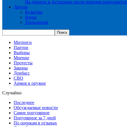
На дорогах в Астрахани после морозов разрушается
Другие
Культура
Наука
Технологии
Митинги
Партии
Выборы
Мнение
Протесты
Законы
Донбасс
СВО
Армия и оружие
Случайно
Последнее
Обсуждаемые новости
Самое популярное
Популярное за 7 дней
По оценкам в отзывах