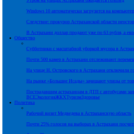
Утром на улицах Астрахани ожидается гололёд
Windows 10 автоматически загрузится на компьютер
Следствие: прокурор Астраханской области неостор
В Астрахани доллар продают уже по 63 рубля, а евр
Общество
Субботники с масштабной уборкой мусора в Астра
Почти 500 камер в Астрахани отслеживают переме
На улице Н. Островского в Астрахани отключили г
На рынке «Большие Исады» зачищают улицы от тор
Пострадавшим астраханцам в ДТП с автобусами зап
ВСЕ
Экология
ЖКХ
Туризм
Здоровье
Политика
Рабочий визит Медведева в Астраханскую область
Почти 25% голосов на выборах в Астрахани посч