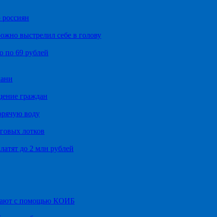
 россиян
ожно выстрелил себе в голову
о по 69 рублей
хани
щение граждан
орячую воду
говых лотков
латят до 2 млн рублей
итают с помощью КОИБ