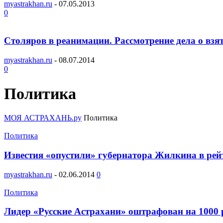
myastrakhan.ru
-
07.05.2013
0
Столяров в реанимации. Рассмотрение дела о взя
myastrakhan.ru
-
08.07.2014
0
Политика
МОЯ АСТРАХАНЬ.ру
Политика
Политика
Известия «опустили» губернатора Жилкина в рейт
myastrakhan.ru
-
02.06.2014
0
Политика
Лидер «Русские Астрахани» оштрафован на 1000 