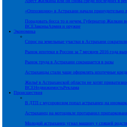
Арест Жилкина или он снова среди последних в ре
«Оппозицию» в Астрахани начали принудительно л
Порадовать босса то и нечем. Губернатор Жилкин 
ВСЕ
Законы
Армия и оружие
Экономика
Спрос на земельные участки в Астрахани сократил
Рынок ипотеки в России за 7 месяцев 2016 года вы
Рынок труда в Астрахани сокращается в разы
Астраханцы стали чаще оформлять ипотечные кред
Жильё в Астраханской области не хотят приватизир
ВСЕ
Недвижимость
Реклама
Происшествия
В ДТП с мусоровозом попал астраханец на иномарк
Астраханец на мотоцикле протаранил припаркован
Молодой астраханец угнал машину у спящей родс