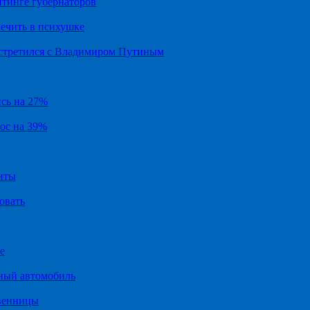
йтинге губернаторов
ечить в психушке
встретился с Владимиром Путиным
ись на 27%
рос на 39%
иты
овать
е
ный автомобиль
твенницы