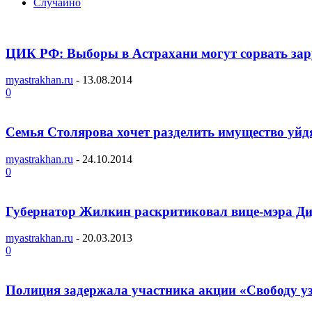
Случайно
ЦИК РФ: Выборы в Астрахани могут сорвать за
myastrakhan.ru
-
13.08.2014
0
Семья Столярова хочет разделить имущество уйдя
myastrakhan.ru
-
24.10.2014
0
Губернатор Жилкин раскритиковал вице-мэра Дид
myastrakhan.ru
-
20.03.2013
0
Полиция задержала участника акции «Свободу уз