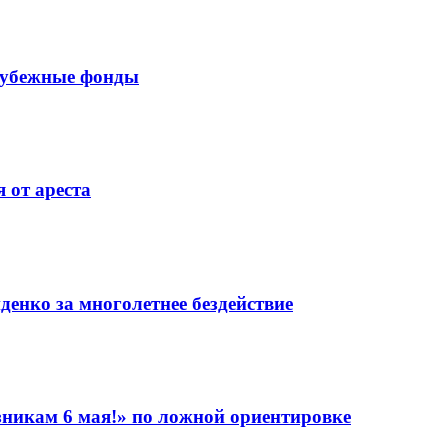
рубежные фонды
 от ареста
енко за многолетнее бездействие
никам 6 мая!» по ложной ориентировке